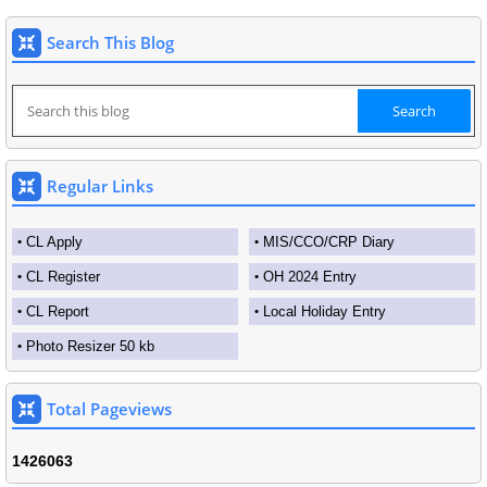
Search This Blog
Regular Links
CL Apply
MIS/CCO/CRP Diary
CL Register
OH 2024 Entry
CL Report
Local Holiday Entry
Photo Resizer 50 kb
Total Pageviews
1
4
2
6
0
6
3