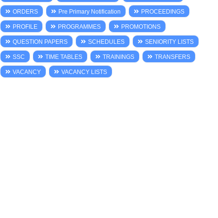
ORDERS
Pre Primary Notification
PROCEEDINGS
PROFILE
PROGRAMMES
PROMOTIONS
QUESTION PAPERS
SCHEDULES
SENIORITY LISTS
SSC
TIME TABLES
TRAININGS
TRANSFERS
VACANCY
VACANCY LISTS