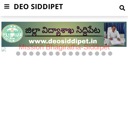
DEO SIDDIPET
Mission Bhagiratha-Siddipet
5 / 15