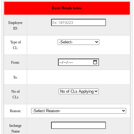
Enter Details below
Employee
ID:
Type of
CL:
From:
To:
No of
CLs
Reason:
Incharge
Name