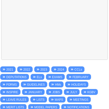
2021
2022
2023
2024
CCLs
DEPUTATIONS
ELs
EXAMS
FEBRUARY
FORMS
GUIDELINES
HMs
HOLIDAYS
INSPIRE
JANUARY
JOBS
JULY
KGBV
LEAVE RULES
LISTS
MAPS
MEETINGS
MERIT LISTS
MODEL PAPERS
NOTIFICATIONS