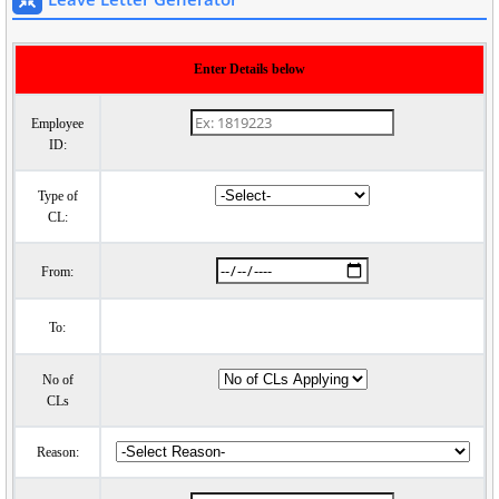
Enter Details below
Employee
ID:
Type of
CL:
From:
To:
No of
CLs
Reason: