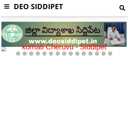
DEO SIDDIPET
Mission Bhagiratha-Siddipet
5 / 15