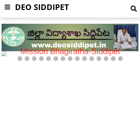
DEO SIDDIPET
Mission Bhagiratha-Siddipet
5 / 15