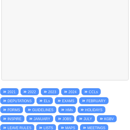
2021
2022
2023
2024
CCLs
DEPUTATIONS
ELs
EXAMS
FEBRUARY
FORMS
GUIDELINES
HMs
HOLIDAYS
INSPIRE
JANUARY
JOBS
JULY
KGBV
LEAVE RULES
LISTS
MAPS
MEETINGS