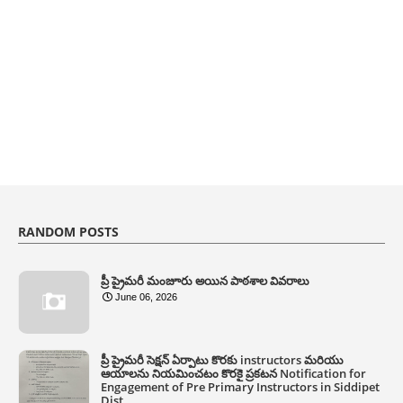
RANDOM POSTS
ప్రీ ప్రైమరీ మంజూరు అయిన పాఠశాల వివరాలు
June 06, 2026
ప్రీ ప్రైమరీ సెక్షన్ ఏర్పాటు కొరకు instructors మరియు
ఆయాలను నియమించటం కొరకై ప్రకటన Notification for
Engagement of Pre Primary Instructors in Siddipet
Dist