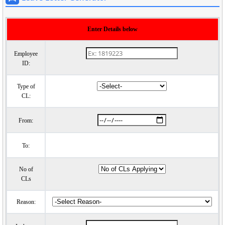
Enter Details below
Employee
ID:
Type of
CL:
From:
To:
No of
CLs
Reason: